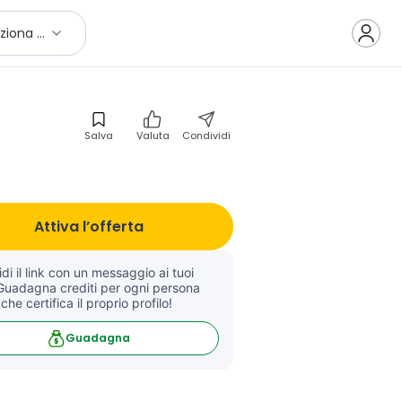
Seleziona città
Salva
Valuta
Condividi
Attiva l’offerta
di il link con un messaggio ai tuoi 
Guadagna crediti per ogni persona 
 che certifica il proprio profilo!
Guadagna