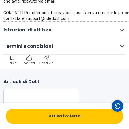
che avrai ricevuto via email 
CONTATTI Per ulteriori informazioni e assistenza durante le procedu
contattare support@ridedott.com
Istruzioni di utilizzo
Termini e condizioni
Salva
Valuta
Condividi
Articoli di Dott
Attiva l’offerta
Pimple Patch di Garnier: La 
Rivoluzione della Cura della Pelle 