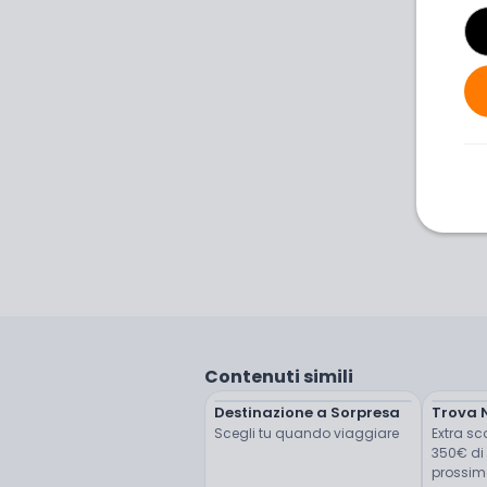
Contenuti simili
Destinazione a Sorpresa
Trova 
Scegli tu quando viaggiare
Extra sco
350€ di 
prossimo