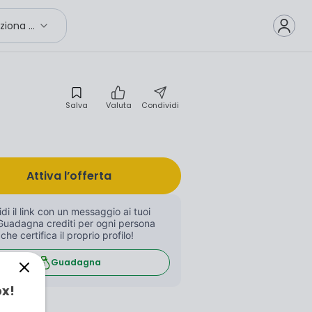
Seleziona città
Salva
Valuta
Condividi
Attiva l’offerta
di il link con un messaggio ai tuoi 
Guadagna crediti per ogni persona 
 che certifica il proprio profilo!
Guadagna
ox!