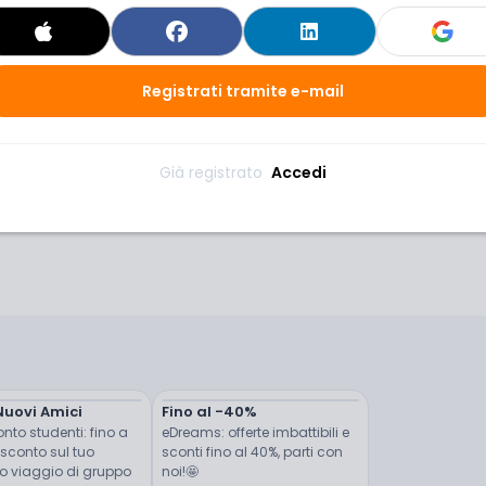
Registrati tramite e-mail
Già registrato 
Accedi
Nuovi Amici
Fino al -40%
nto studenti: fino a 
eDreams: offerte imbattibili e 
sconto sul tuo 
sconti fino al 40%, parti con 
 viaggio di gruppo 
noi!🤩