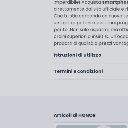
imperdibile! Acquista
smartphone
direttamente dal sito ufficiale e r
Che tu stia cercando un nuovo tel
un laptop potente per i tuoi proge
per te. Non solo risparmi, ma ott
ordini superiori a 99,90 €. Un'oc
prodotti di qualità a prezzi vantag
Istruzioni di utilizzo
Termini e condizioni
Articoli di HONOR