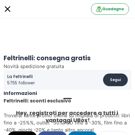
Guadagna
Feltrinelli: consegna gratis
Novità spedizione gratuita
La Feltrinelli
Segui
5755 follower
Informazioni
Feltrinelli: sconti esclusivo
Hey, registrati per accedere a tutti i 
Troverai tante promo online su migliaia di prodotti: libri
vantaggi UBox!
fino a -25%%, outlet -50%, CD fino a -30%, film fino a
-40%, giochi -20% e tanto altro ancora!