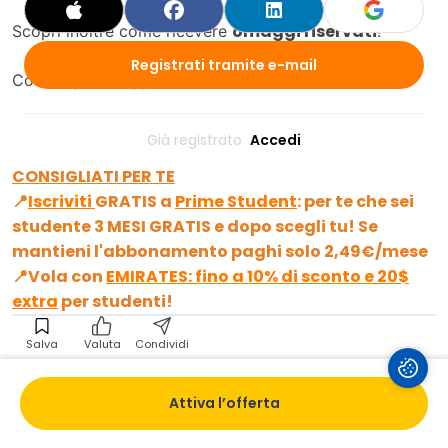
omaggi riservati
Scopri inoltre come ricevere
!
Registrati tramite e-mail
Cosa aspetti? Approfittane subito!
Già registrato 
Accedi
CONSIGLIATI PER TE
📍
Iscriviti
GRATIS a
Prime Student
:
per te che sei
studente
3 MESI GRATIS
e dopo scegli tu! Se
mantieni l'abbonamento paghi solo
2,49€
/mese
📍Vola con
EMIRATES: fino a 10% di sconto e 20$
extra
per studenti!
Salva
Valuta
Condividi
Risparmia con La Feltrinelli
Attiva l’offerta
Bonus 500€
La Feltrinelli Carta Docente