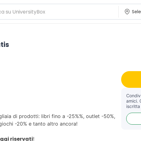
tis
Condivi
amici. 
iscritta
iaia di prodotti: libri fino a -25%%, outlet -50%,
giochi -20% e tanto altro ancora!
gi riservati
!