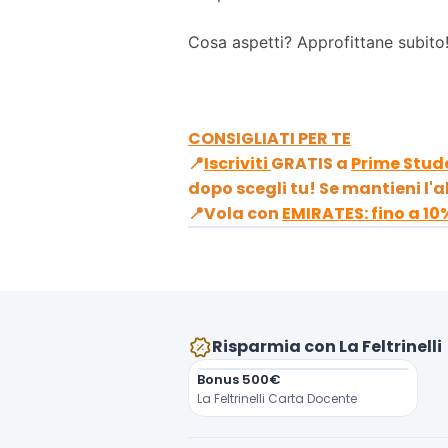
Cosa aspetti? Approfittane subito
CONSIGLIATI PER TE
📍
Iscriviti
GRATIS a
Prime Stud
dopo scegli tu! Se mantieni l
📍Vola con
EMIRATES: fino a 10
Risparmia con La Feltrinelli
Bonus 500€
La Feltrinelli Carta Docente