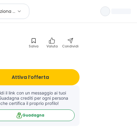
Seleziona città
Salva
Valuta
Condividi
Attiva l’offerta
di il link con un messaggio ai tuoi 
Guadagna crediti per ogni persona 
 che certifica il proprio profilo!
Guadagna