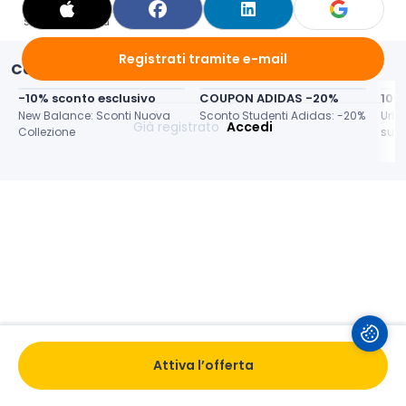
Salva
Valuta
Condividi
Registrati tramite e-mail
Contenuti simili
-10% sconto esclusivo
COUPON ADIDAS -20%
10%
New Balance: Sconti Nuova 
Sconto Studenti Adidas: -20%
Urba
Già registrato 
Accedi
Collezione
su N
Attiva l’offerta