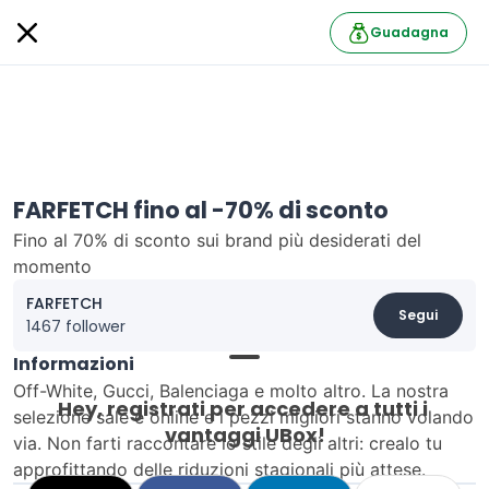
Guadagna
FARFETCH fino al -70% di sconto
Fino al 70% di sconto sui brand più desiderati del
momento
FARFETCH
Segui
1467 follower
Informazioni
Off-White, Gucci, Balenciaga e molto altro. La nostra
Hey, registrati per accedere a tutti i 
selezione sale è online e i pezzi migliori stanno volando
vantaggi UBox!
via. Non farti raccontare lo stile degli altri: crealo tu
approfittando delle riduzioni stagionali più attese.