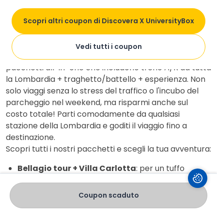
Informazioni
Preparati a staccare la spina dalla routine con le
Scopri altri coupon di Discovera X UniversityBox
soluzioni esclusive Discovera per UniversityBox
dedicate ai laghi. ⛴️⛰️
Vedi tutti i coupon
Lascia l’auto a casa! Scegli la comodità dei nostri
pacchetti all-in-one che includono treno A/R da tutta
la Lombardia + traghetto/battello + esperienza. Non
solo viaggi senza lo stress del traffico o l'incubo del
parcheggio nel weekend, ma risparmi anche sul
costo totale! Parti comodamente da qualsiasi
stazione della Lombardia e goditi il viaggio fino a
destinazione.
Scopri tutti i nostri pacchetti e scegli la tua avventura:
Bellagio tour + Villa Carlotta
: per un tuffo
nell'arte e nei giardini botanici.
Lago Maggiore
: navigazione sul Lago + Funivia di
Coupon scaduto
Laveno per panorami mozzafiato dall'alto.