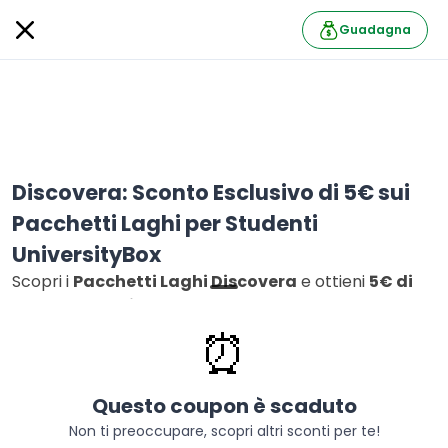
Guadagna
Discovera: Sconto Esclusivo di 5€ sui
Pacchetti Laghi per Studenti
UniversityBox
Scopri i
Pacchetti Laghi Discovera
e ottieni
5€ di
sconto esclusivo
! Viaggia senza pensieri verso i laghi
lombardi con treno, traghetto ed esperienze incluse
⏰
in un unico biglietto. Perfetto per le tue gite fuori
porta!
Questo coupon è scaduto
Discovera X UniversityBox
Segui
Non ti preoccupare, scopri altri sconti per te!
16 follower