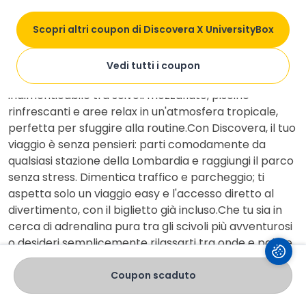
Preparati a un'estate di puro divertimento e relax con
il
pacchetto esclusivo Discovera per
Scopri altri coupon di Discovera X UniversityBox
UniversityBox
dedicato a
Caneva Aquapark
! 💦
Acquista il pacchetto completo che include
treno +
Vedi tutti i coupon
ingresso al parco
e immergiti in una giornata
indimenticabile tra scivoli mozzafiato, piscine
rinfrescanti e aree relax in un'atmosfera tropicale,
perfetta per sfuggire alla routine.Con Discovera, il tuo
viaggio è senza pensieri: parti comodamente da
qualsiasi stazione della Lombardia e raggiungi il parco
senza stress. Dimentica traffico e parcheggio; ti
aspetta solo un viaggio easy e l'accesso diretto al
divertimento, con il biglietto già incluso.Che tu sia in
cerca di adrenalina pura tra gli scivoli più avventurosi
o desideri semplicemente rilassarti tra onde e palme,
Caneva Aquapark è la destinazione ideale per una
gita fuori porta con amici o in famiglia.E non finisce
Coupon scaduto
qui! Su Discovera per UniversityBox scoprirai anche