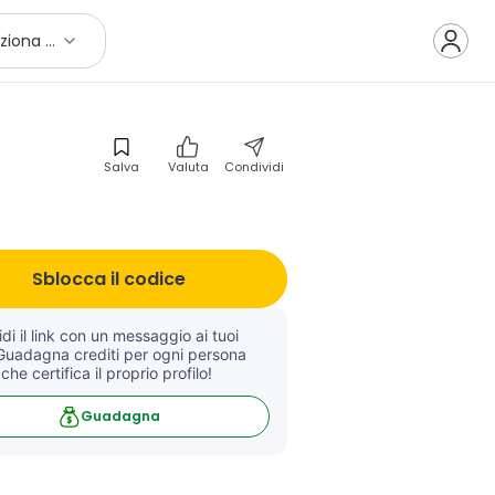
Seleziona città
Salva
Valuta
Condividi
Sblocca il codice
di il link con un messaggio ai tuoi 
Guadagna crediti per ogni persona 
 che certifica il proprio profilo!
Guadagna