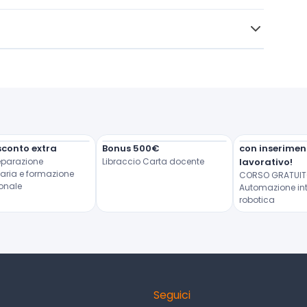
sconto extra
Bonus 500€
con inseriment
eparazione 
Libraccio Carta docente
lavorativo!
taria e formazione 
CORSO GRATUITO
ionale
Automazione int
robotica
Seguici