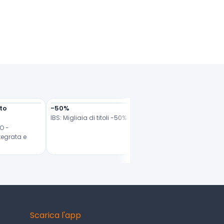
o 
-50%
sconto esclusivo
IBS: Migliaia di titoli -50%
Feltrinelli: consegna gra
 - 
egrata e 
Scarica l'app