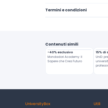
Termini e condizioni
Contenuti simili
-40% esclusivo
15% di 
Mondadori Academy: Il 
UniD: pr
Sapere che Crea Futuro
universi
profess
UniversityBox
Utili