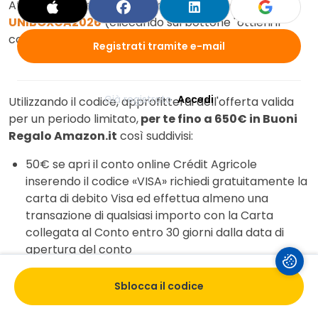
Attivalo ora inserendo il codice promozionale
UNIBOXCA2026
(cliccando sul bottone "ottieni il
codice")
Registrati tramite e-mail
Già registrato 
Accedi
Utilizzando il codice, approfitterai dell'offerta valida
per un periodo limitato,
per te fino a 650€ in Buoni
Regalo Amazon.it
così suddivisi:
50€ se apri il conto online Crédit Agricole
inserendo il codice «VISA» richiedi gratuitamente la
carta di debito Visa ed effettua almeno una
transazione di qualsiasi importo con la Carta
collegata al Conto entro 30 giorni dalla data di
apertura del conto
100€ se accrediti lo stipendio o la pensione.
Sblocca il codice
Fino a 100€ per le spese effettuate con la carta di
debito