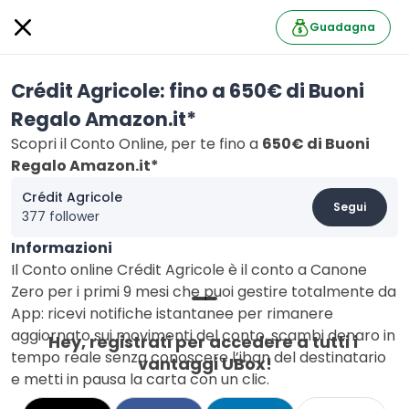
Guadagna
Crédit Agricole: fino a 650€ di Buoni
Regalo Amazon.it*
Scopri il Conto Online, per te fino a
650€ di Buoni
Regalo Amazon.it*
Crédit Agricole
Segui
377 follower
Informazioni
Il Conto online Crédit Agricole è il
conto a Canone
Zero per i primi 9 mesi
che puoi gestire totalmente da
App: ricevi notifiche istantanee per rimanere
aggiornato sui movimenti del conto, scambi denaro in
Hey, registrati per accedere a tutti i 
tempo reale senza conoscere l’iban del destinatario
vantaggi UBox!
e metti in pausa la carta con un clic.