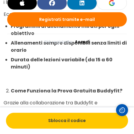
i livelli di esperienza.
Ecco cosa puoi aspettarti:
Registrati tramite e-mail
Programmi di allenamento mirati per ogni
obiettivo
Già registrato 
Accedi
Allenamenti sempre disponibili senza limiti di
orario
Durata delle lezioni variabile (da 15 a 60
minuti)
Come Funziona la Prova Gratuita Buddyfit?
Grazie alla collaborazione tra Buddyfit e
UniversityBox, gli studenti possono accedere a una
prova gratuita esclusiva. Ecco come fare:
Sblocca il codice
Ottieni il Codice
: Accedi a UniversityBox e richiedi