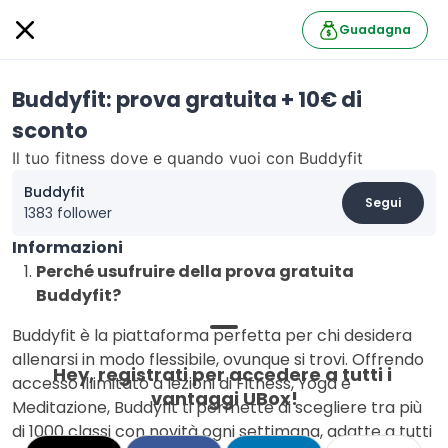
Guadagna
Buddyfit: prova gratuita + 10€ di
sconto
Il tuo fitness dove e quando vuoi con Buddyfit
Buddyfit
Segui
1383 follower
Informazioni
Perché usufruire della prova gratuita
Buddyfit?
Buddyfit è la piattaforma perfetta per chi desidera
allenarsi in modo flessibile, ovunque si trovi. Offrendo
Hey, registrati per accedere a tutti i 
accesso illimitato a lezioni di Fitness, Yoga e
vantaggi UBox!
Meditazione, Buddyfit ti permette di scegliere tra più
di 1000 classi con novità ogni settimana, adatte a tutti