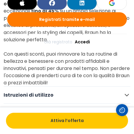
offerte Braun
sono qui per te! Approfitta di sconti
eccezionali
fino al 45%
su un'ampia selezione di
prodotti di alta qualità. Che tu stia cercando un rasoio
Registrati tramite e-mail
elettrico di precisione, un epilatore delicato, o
accessori per lo styling dei capelli, Braun ha la
soluzione perfetta.
Già registrato 
Accedi
Con questi sconti, puoi rinnovare la tua routine di
bellezza e benessere con prodotti affidabili e
innovativi, pensati per durare nel tempo. Non perdere
l'occasione di prenderti cura di te con la qualità Braun
a prezzi imbattibili!
Istruzioni di utilizzo
Termini e condizioni
Attiva l’offerta
Salva
Valuta
Condividi