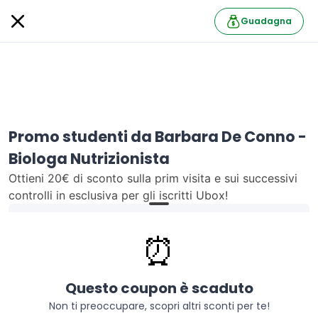
Guadagna
Promo studenti da Barbara De Conno -
Biologa Nutrizionista
Ottieni 20€ di sconto sulla prim visita e sui successivi
controlli in esclusiva per gli iscritti Ubox!
Barbara De Conno - Biologa Nutrizionista
Segui
61 follower
⏰
Informazioni
UniversityBox oggi ti propone un super sconto da
Questo coupon è scaduto
Barbara De Conno - Biologa Nutrizionista.
Non ti preoccupare, scopri altri sconti per te!