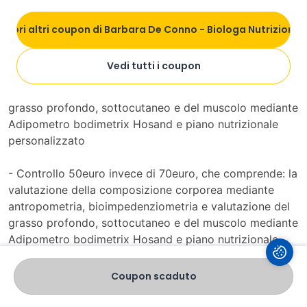
La promozione comprende:
copri altri coupon di Barbara De Conno - Biologa Nutrizionis
- Prima visita €80 invece di €100: Comprende
anamnesi, valutazione delle abitudini alimentari,
Vedi tutti i coupon
valutazione della composizione corporea mediante
antropometria, bioimpedenziometria e valutazione del
grasso profondo, sottocutaneo e del muscolo mediante
Adipometro bodimetrix Hosand e piano nutrizionale
personalizzato
- Controllo 50euro invece di 70euro, che comprende: la
valutazione della composizione corporea mediante
antropometria, bioimpedenziometria e valutazione del
grasso profondo, sottocutaneo e del muscolo mediante
Adipometro bodimetrix Hosand e piano nutrizionale
personalizzato (eseguiti ogni volta)
Coupon scaduto
- Cambio dieta 60 invece di 80 euro