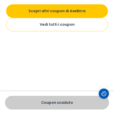
Scopri altri coupon di AveBirra
Vedi tutti i coupon
Coupon scaduto