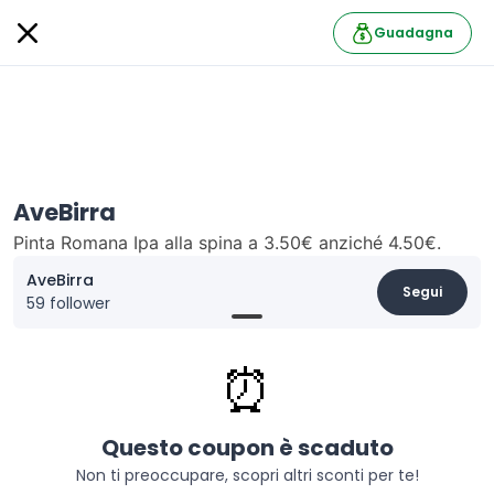
Guadagna
AveBirra
Pinta Romana Ipa alla spina a 3.50€ anziché 4.50€.
AveBirra
Segui
59 follower
Informazioni
⏰
Solo per gli studenti University Box una pinta romana
Ipa alla spina a 3.50€ anziché 4.50€.
Questo coupon è scaduto
Non ti preoccupare, scopri altri sconti per te!