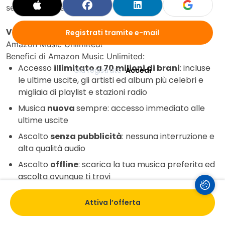
sempre a portata di mano!
Vai al link
e accedi subito ai 30 giorni di prova di
Registrati tramite e-mail
Amazon Music Unlimited!
Benefici di Amazon Music Unlimited:
Accesso
illimitato a 70 milioni di brani
: incluse
Già registrato 
Accedi
le ultime uscite, gli artisti ed album più celebri e
migliaia di playlist e stazioni radio
Musica
nuova
sempre: accesso immediato alle
ultime uscite
Ascolto
senza pubblicità
: nessuna interruzione e
alta qualità audio
Ascolto
offline
: scarica la tua musica preferita ed
ascolta ovunque ti trovi
Ascolto
senza man
i con Alexa: incluse esclusive
Attiva l’offerta
funzionalità per il controllo vocale