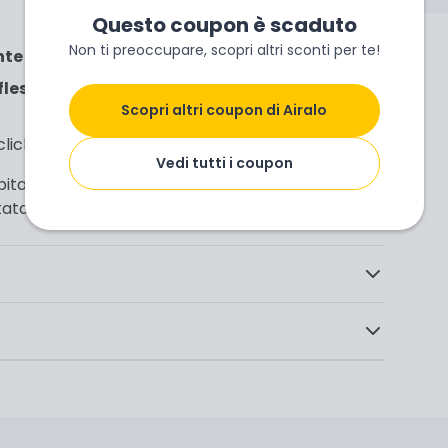
Questo coupon è scaduto
Non ti preoccupare, scopri altri sconti per te!
nte
in oltre 200 destinazioni globali.
lessibili
: locali, regionali o globali, da 1GB a dati
Scopri altri coupon di Airalo
 click, senza dover cambiare SIM fisica.
Vedi tutti i coupon
tanti e la ricerca di Wi-Fi pubblici. Con Airalo, la
ta di mano, per studio, lavoro o puro