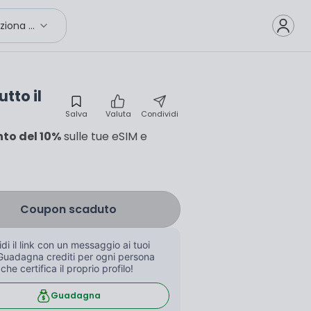
Seleziona città
tto il
Salva
Valuta
Condividi
nto del 10%
sulle tue eSIM e
Coupon scaduto
di il link con un messaggio ai tuoi 
Guadagna crediti per ogni persona 
 che certifica il proprio profilo!
Guadagna