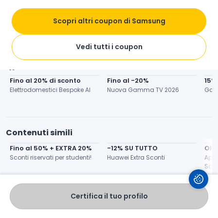
Termini e condizioni
Scopri altri coupon di Samsung
Salva
Valuta
Condividi
Vedi tutti i coupon
Risparmia con Samsung
Fino al 20% di sconto
Fino al -20%
15%
Elettrodomestici Bespoke AI
Nuova Gamma TV 2026
Gala
Contenuti simili
Fino al 50% + EXTRA 20%
-12% SU TUTTO
OFF
Sconti riservati per studenti!
Huawei Extra Sconti
Appl
Scon
Certifica il tuo profilo