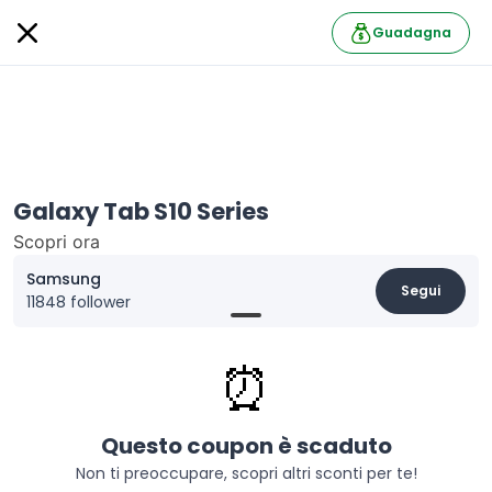
Guadagna
Galaxy Tab S10 Series
Scopri ora
Samsung
Segui
11848 follower
Informazioni
⏰
Acquista
Galaxy Tab S10 Series su Samsung
Student
e – registrando il tuo acquisto su Samsung
Members –
riceverai Galaxy Buds3 Pro o Samsung
Questo coupon è scaduto
Galaxy Buds3 entro 180 giorni
dall'email di
validazione Promozione valida fino al 9 Giugno 2025.
Non ti preoccupare, scopri altri sconti per te!