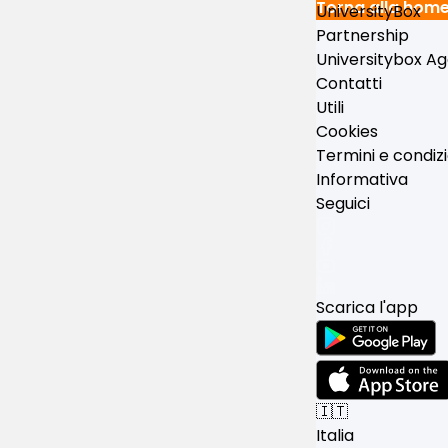
Torna alla hom
UniversityBox
Partnership
Universitybox A
Contatti
Utili
Cookies
Termini e condizi
Informativa
Seguici
Scarica l'app
🇮🇹
Italia