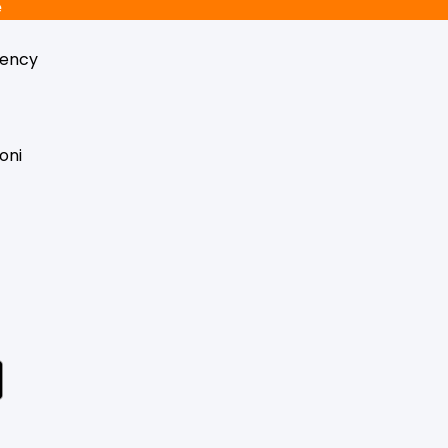
e
gency
oni