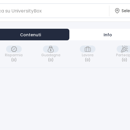
Contenuti
Info
Risparmia
Guadagna
Lavora
Parteci
(0)
(0)
(0)
(0)