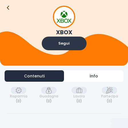
Contenuti
Info
XBOX
Segui
Contenuti
Info
Risparmia
Guadagna
Lavora
Partecipa
(0)
(0)
(0)
(0)