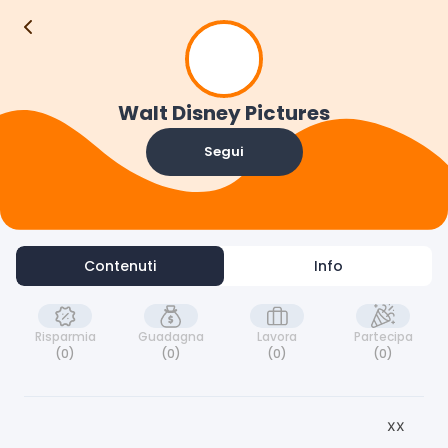
W
Contenuti
Info
Walt Disney Pictures
Segui
Contenuti
Info
Risparmia
Guadagna
Lavora
Partecipa
(0)
(0)
(0)
(0)
xx