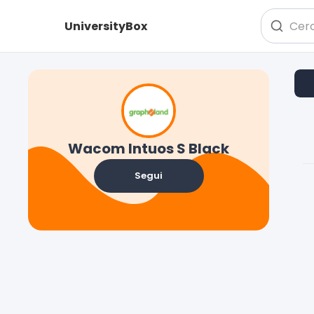
UniversityBox
Wacom Intuos S Black
Segui