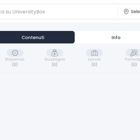
Contenuti
Info
Risparmia
Guadagna
Lavora
Parteci
(0)
(0)
(0)
(0)