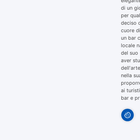
elegante
di un g
per qua
deciso d
cuore di
un bar c
locale n
del suo 
aver stu
dell'art
nella su
proporre
ai turis
bar e pr