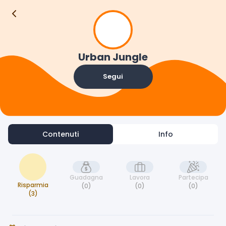
Contenuti
Info
Urban Jungle
Segui
Contenuti
Info
Guadagna
Lavora
Partecipa
Risparmia
(0)
(0)
(0)
(3)