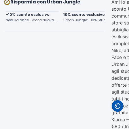
Risparmia con Urban Jungle
Ami lo 
sconto 
-10% sconto esclusivo
10% sconto esclusivo
COU
communi
New Balance: Sconti Nuova Collezione
Urban Jungle: -10% Studenti su Nuova Collezione!
Scon
store s
abbigli
esclusiv
completa
Nike, a
Face e t
Urban Ju
agli stu
dedicat
offerte 
agli stu
tutti i 
promozi
gratuita
Klarna 
€80 / In