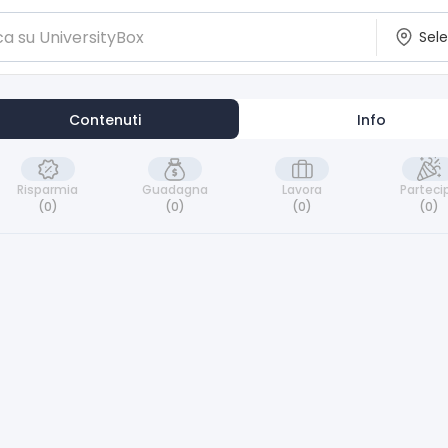
Contenuti
Info
Risparmia
Guadagna
Lavora
Parteci
(0)
(0)
(0)
(0)