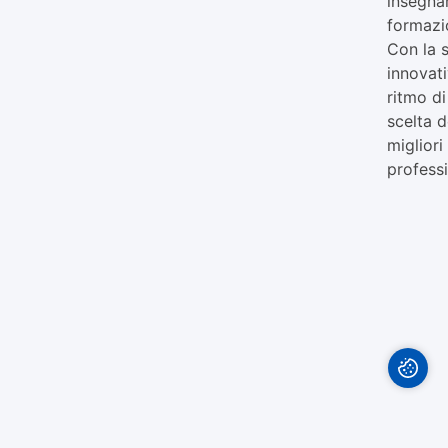
insegnam
formazio
Con la 
innovati
ritmo di
scelta d
migliori
professi