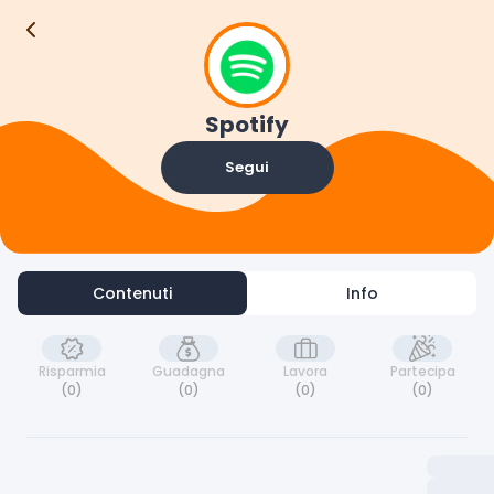
Contenuti
Info
Spotify
Segui
Contenuti
Info
Risparmia
Guadagna
Lavora
Partecipa
(0)
(0)
(0)
(0)