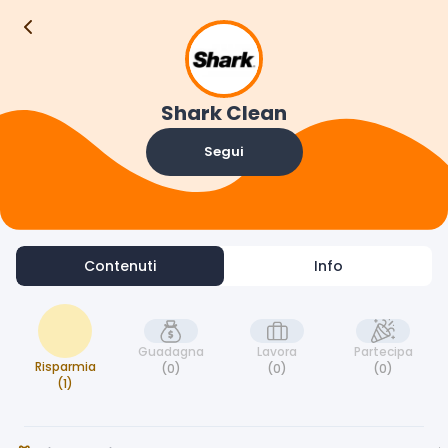
Contenuti
Info
Shark Clean
Segui
Contenuti
Info
Guadagna
Lavora
Partecipa
Risparmia
(0)
(0)
(0)
(1)