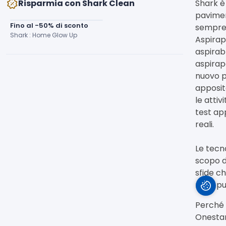
Risparmia con Shark Clean
Shark è 
pavimen
Fino al -50% di sconto
sempre a
Shark : Home Glow Up
Aspirap
aspirab
aspirapo
nuovo p
apposit
le attiv
test ap
reali.
Le tecn
scopo di
sfide c
nella pu
Perché 
Onestam