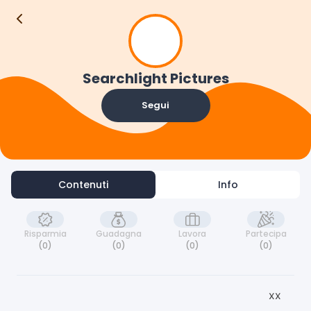
S
Contenuti
Info
Searchlight Pictures
Segui
Contenuti
Info
Risparmia
Guadagna
Lavora
Partecipa
(0)
(0)
(0)
(0)
xx