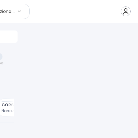
Seleziona città
pa
CORSO BIENNALE
Narrazione e Storytelling