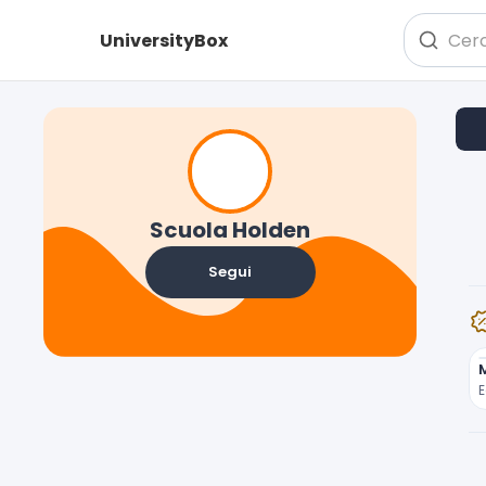
UniversityBox
Scuola Holden
Segui
E