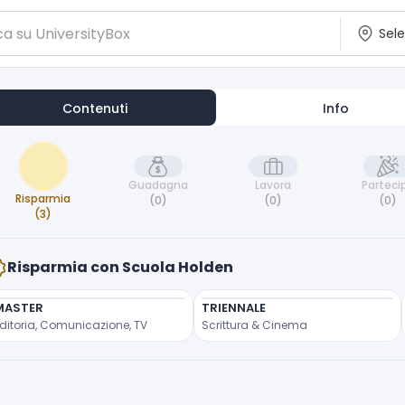
Contenuti
Info
Guadagna
Lavora
Parteci
Risparmia
(0)
(0)
(0)
(3)
Risparmia con Scuola Holden
MASTER
TRIENNALE
ditoria, Comunicazione, TV
Scrittura & Cinema