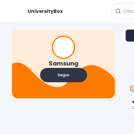
UniversityBox
Samsung
Segui
G