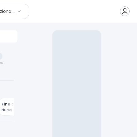
Seleziona città
pa
Fino a €400 di vantaggi
Fino a 500€ di vantaggi
Nuovi Galaxy Z Flip8
Nuovi Galaxy Z Fold8 | Fold8 Ultra