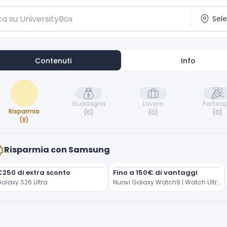
Contenuti
Info
Guadagna
Lavora
Parteci
Risparmia
(0)
(0)
(0)
(8)
Risparmia con Samsung
€250 di extra sconto
Fino a 150€ di vantaggi
alaxy S26 Ultra
Nuovi Galaxy Watch9 | Watch Ultra2