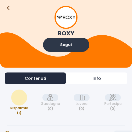
Contenuti
Info
ROXY
Segui
Contenuti
Info
Guadagna
Lavora
Partecipa
Risparmia
(0)
(0)
(0)
(1)