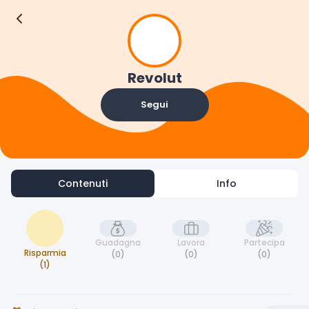
Contenuti
Info
Revolut
Segui
Contenuti
Info
Guadagna
Lavora
Partecipa
Risparmia
(0)
(0)
(0)
(1)