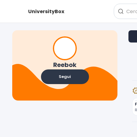
UniversityBox
Reebok
Segui
R