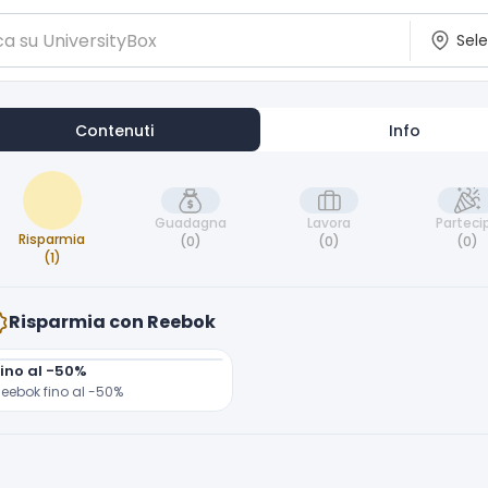
Contenuti
Info
Guadagna
Lavora
Parteci
Risparmia
(0)
(0)
(0)
(1)
Risparmia con Reebok
Fino al -50%
eebok fino al -50%