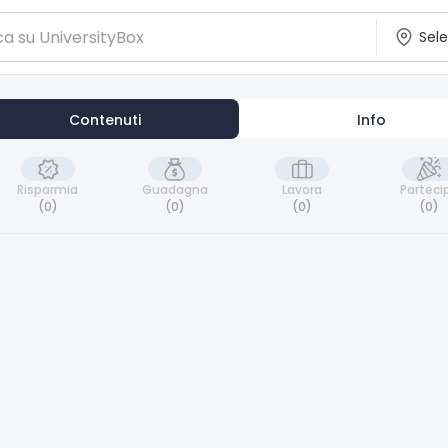
Contenuti
Info
Risparmia
Guadagna
Lavora
Parteci
(0)
(0)
(0)
(0)