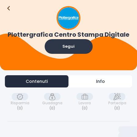
Contenuti
Info
Plottergrafica Centro Stampa Digitale
Segui
Contenuti
Info
Risparmia
Guadagna
Lavora
Partecipa
(0)
(0)
(0)
(0)