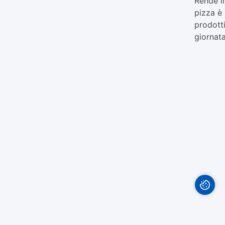
Rende i
pizza è 
prodotti
giornat