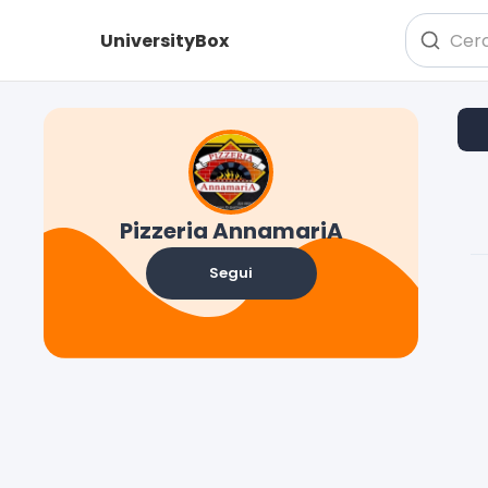
UniversityBox
Pizzeria AnnamariA
Segui