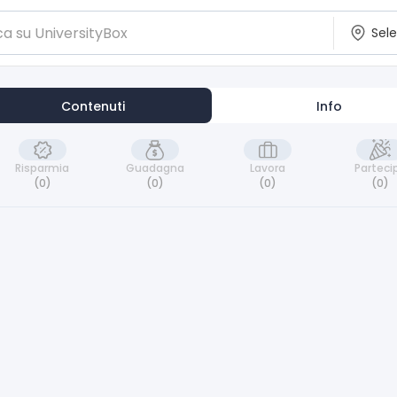
Contenuti
Info
Risparmia
Guadagna
Lavora
Parteci
(0)
(0)
(0)
(0)