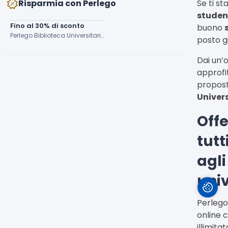
Risparmia con Perlego
Se ti s
student
Fino al 30% di sconto
buono
Perlego Biblioteca Universitaria
posto g
Dai un’
approfi
propost
Univers
Offe
tutt
agli
univ
Perlego 
online 
illimita