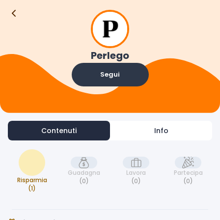
Contenuti
Info
Perlego
Segui
Contenuti
Info
Guadagna
Lavora
Partecipa
Risparmia
(0)
(0)
(0)
(1)