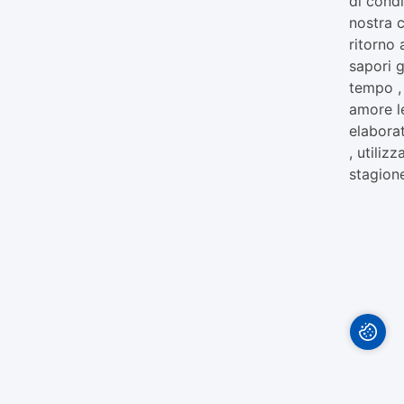
di condi
nostra c
ritorno a
sapori g
tempo ,
amore l
elabora
, utiliz
stagione