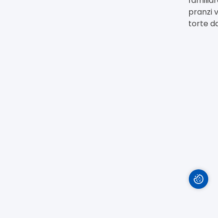
familia
pranzi v
torte d