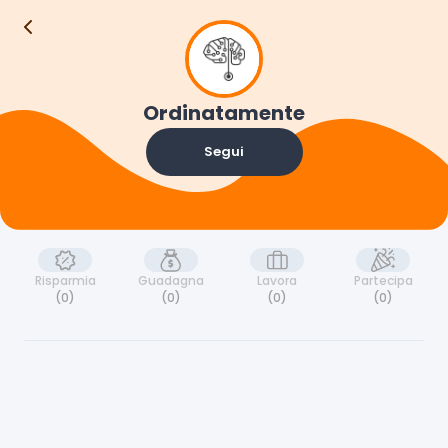
Ordinatamente
Segui
Risparmia
Guadagna
Lavora
Partecipa
(0)
(0)
(0)
(0)