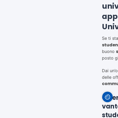
univ
app
Uni
Se ti s
student
buono
posto g
Dai un’o
delle of
commun
Offer
vanta
stude