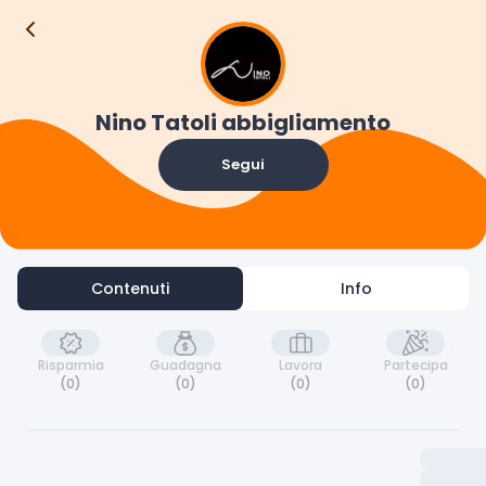
Contenuti
Info
Nino Tatoli abbigliamento
Segui
Contenuti
Info
Risparmia
Guadagna
Lavora
Partecipa
(0)
(0)
(0)
(0)