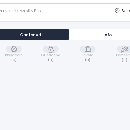
Contenuti
Info
Risparmia
Guadagna
Lavora
Parteci
(0)
(0)
(0)
(0)