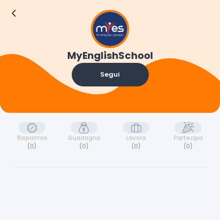
MyEnglishSchool
Segui
Risparmia
Guadagna
Lavora
Partecipa
(0)
(0)
(0)
(0)