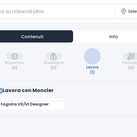
Contenuti
Info
Risparmia
Guadagna
Parteci
Lavora
(0)
(0)
(0)
(1)
Lavora con Moncler
Stagista UX/UI Designer