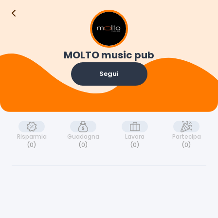
MOLTO music pub
Segui
Risparmia
Guadagna
Lavora
Partecipa
(0)
(0)
(0)
(0)