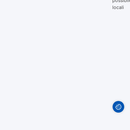
possibil
locali